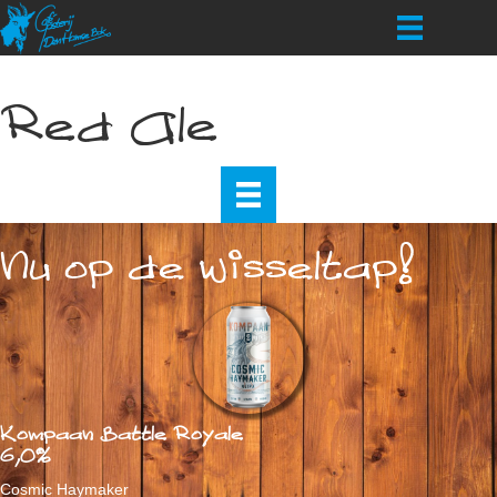
Red Ale
Nu op de wisseltap!
Kompaan Battle Royale
6,0%
Cosmic Haymaker