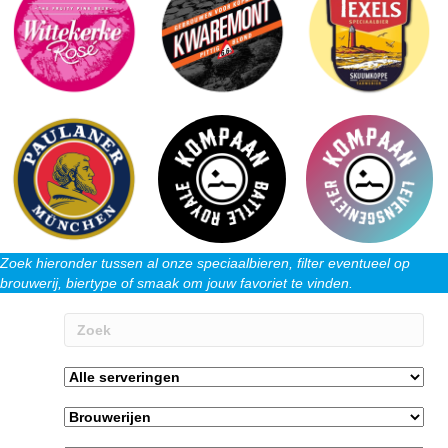
Zoek hieronder tussen al onze speciaalbieren, filter eventueel op
brouwerij, biertype of smaak om jouw favoriet te vinden.