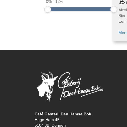
Bi
0
%
-
12
%
Alco
Bier
Eenh
Meer
Café Gasterij Den Hamse Bok
Hoge Ham 45
5104 JB, Dongen