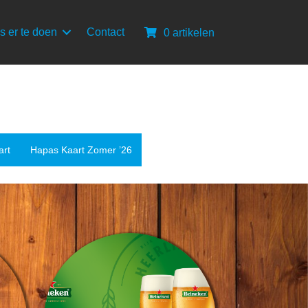
s er te doen
Contact
0 artikelen
art
Hapas Kaart Zomer ’26