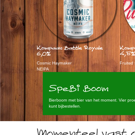
Kompaan Battle Royale
Komp
6,0%
4,5
Cosmic Haymaker
Fruited
NEIPA
SpeBi Boom
Bierboom met bier van het moment. Vier proef
kunt bijbestellen.
Momenteel vast 