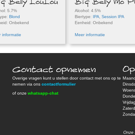
g Belly LouLou
Big Belly Mo P
hol: 5.7%
Alcohol: 4.5%
type:
Blond
Biertype:
IPA
,
Session IPA
eid: Onbekend
Eenheid: Onbekend
 informatie
Meer informatie
Contact opnemen
Op
Overige vragen kunt u stellen door contact met ons op te
Maan
nemen via ons
contactformulier
Dinsd
Woen
of onze
whatsapp-chat
Donde
Vrijda
Zater
Zond
Onze 