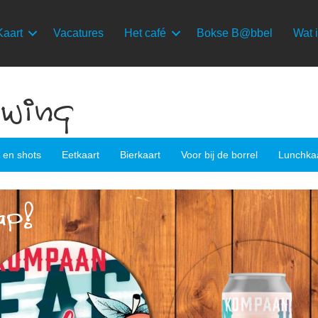
Kaart
Vacatures
Het café
Bokse B@bbel
Wat i
ewing
s en shots
Eetkaart
Bierkaart
Voor bij de borrel
Lunchka
ap!