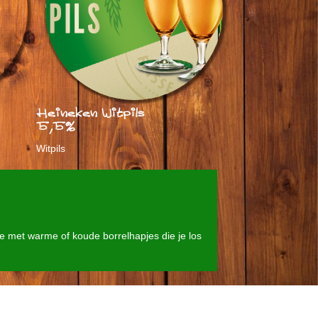
Heineken Witpils
5,5%
Witpils
e met warme of koude borrelhapjes die je los