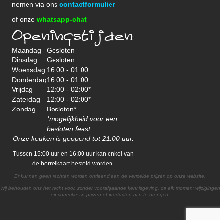
nemen via ons
contactformulier
of onze
whatsapp-chat
Openingstijden
Maandag
Gesloten
Dinsdag
Gesloten
Woensdag
16.00 - 01:00
Donderdag
16.00 - 01:00
Vrijdag
12:00 - 02:00*
Zaterdag
12:00 - 02:00*
Zondag
Besloten*
*mogelijkheid voor een
besloten feest
Onze keuken is geopend tot 21.00 uur.
Tussen 15:00 uur en 16:00 uur kan enkel van
de borrelkaart besteld worden.
Er kunnen geen rechten worden ontleend aan de vermelde prijzen op onze website.
Wij behouden ons het recht voor, zonder voorafgaande kennisgeving, op elk moment wijzigingen
en correcties in prijzen of producten aan te brengen.