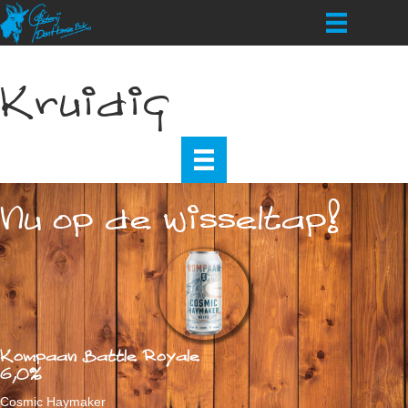
Kruidig
Nu op de wisseltap!
Kompaan Battle Royale
6,0%
Cosmic Haymaker