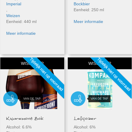
Imperial
Bockbier
,
Eenheid: 250 ml
Weizen
Eenheid: 440 ml
Meer informatie
Meer informatie
Tijdelijk niet op voorraad
Tijdelijk niet op voorraad
WISSELTAP
WISSELTAP
Kwaremont Bok
Lefgozer
Alcohol: 6.6%
Alcohol: 6%