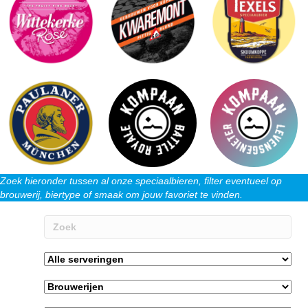
Zoek hieronder tussen al onze speciaalbieren, filter eventueel op
brouwerij, biertype of smaak om jouw favoriet te vinden.