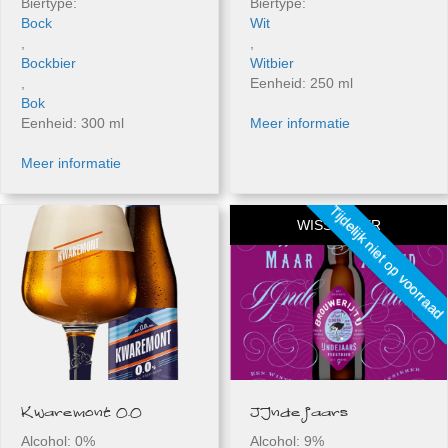
Biertype:
Biertype:
Bock
Wit
,
,
Bockbier
Witbier
,
Eenheid: 250 ml
Bok
Eenheid: 300 ml
Meer informatie
Meer informatie
Tijdelijk niet op voorraad
WISSELBIER
Kwaremont 0.0
IJndejaars
Alcohol: 0%
Alcohol: 9%