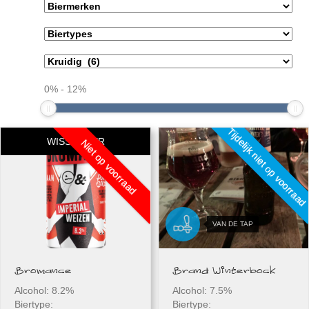
0
%
-
12
%
Tijdelijk niet op voorraad
WISSELBIER
Niet op voorraad
Bromance
Brand Winterbock
Alcohol: 8.2%
Alcohol: 7.5%
Biertype:
Biertype: