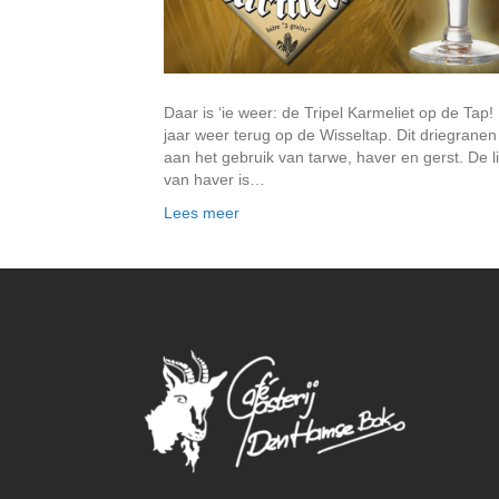
Daar is ‘ie weer: de Tripel Karmeliet op de Tap
jaar weer terug op de Wisseltap. Dit driegrane
aan het gebruik van tarwe, haver en gerst. De l
van haver is…
Lees meer