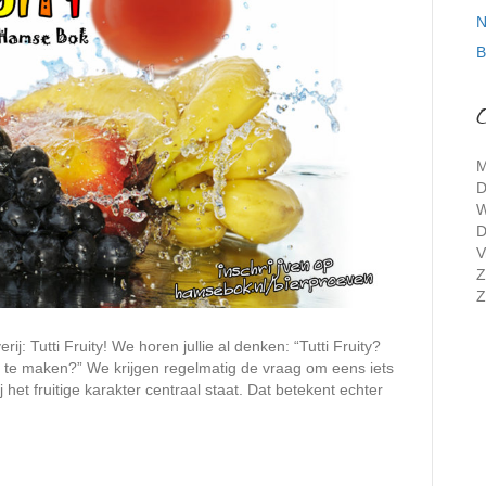
N
B
M
D
W
D
V
Z
Z
j: Tutti Fruity! We horen jullie al denken: “Tutti Fruity?
er te maken?” We krijgen regelmatig de vraag om eens iets
j het fruitige karakter centraal staat. Dat betekent echter