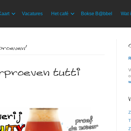
Kaart
Vacatures
Het café
Bokse B@bbel
Wat i
proeven’
R
rproeven tutti
V
o
w
Z
T
Z