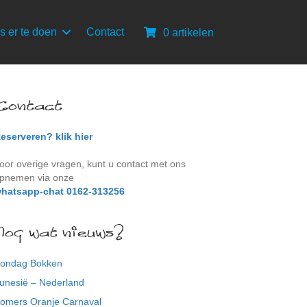
s er te doen
Contact
0 artikelen
Contact
eserveren? klik hier
oor overige vragen, kunt u contact met ons
pnemen via onze
hatsapp-chat 0162-313256
Nog wat nieuws?
ondag Bokken
unesië – Nederland
omers Oranje Carnaval