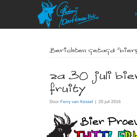
Berichten getagd ‘bier
za 30 juli bie
fruity
Door
Ferry van Kessel
|
20 juli 2016