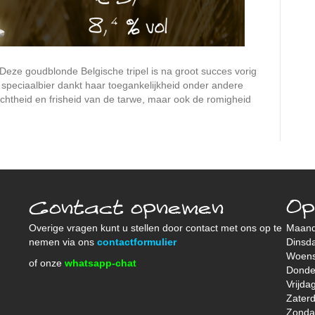
! Deze goudblonde Belgische tripel is na groot succes vorig
n speciaalbier dankt haar toegankelijkheid onder andere
ichtheid en frisheid van de tarwe, maar ook de romigheid
Contact opnemen
Op
Overige vragen kunt u stellen door contact met ons op te
Maan
nemen via ons
contactformulier
Dinsd
Woen
of onze
whatsapp-chat
Donde
Vrijda
Zater
Zond