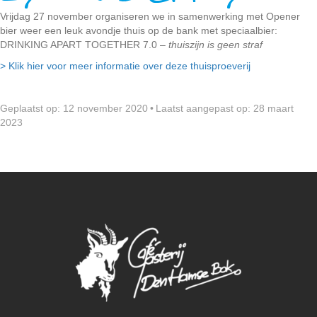
Vrijdag 27 november organiseren we in samenwerking met Opener
bier weer een leuk avondje thuis op de bank met speciaalbier:
DRINKING APART TOGETHER 7.0 –
thuiszijn is geen straf
> Klik hier voor meer informatie over deze thuisproeverij
Geplaatst op: 12 november 2020
•
Laatst aangepast op: 28 maart
2023