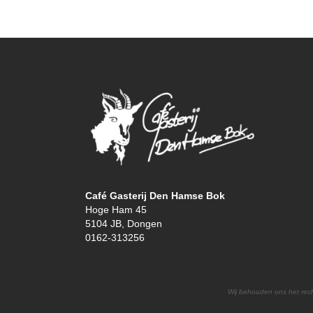
Café Gasterij Den Hamse Bok
Hoge Ham 45
5104 JB, Dongen
0162-313256
Wij behouden ons het rech