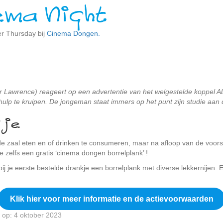
ema Night
r Thursday bij
Cinema Dongen.
er Lawrence) reageert op een advertentie van het welgestelde koppel All
lp te kruipen. De jongeman staat immers op het punt zijn studie aan de
kje
n de zaal eten en of drinken te consumeren, maar na afloop van de voors
 zelfs een gratis ‘cinema dongen borrelplank’ !
bij je eerste bestelde drankje een borrelplank met diverse lekkernijen. E
Klik hier voor meer informatie en de actievoorwaarden
 op: 4 oktober 2023