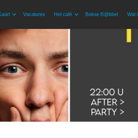
Kaart
Vacatures
Het café
Bokse B@bbel
Wat i