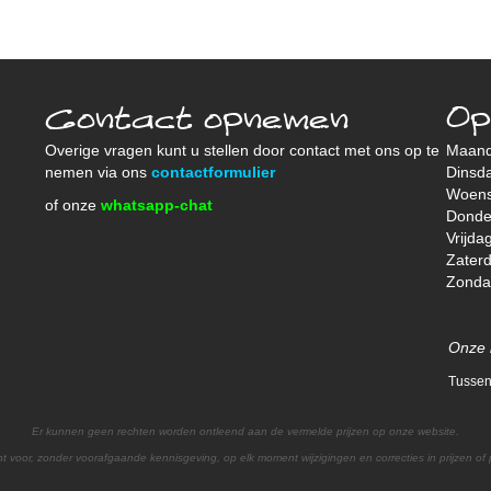
Contact opnemen
Op
Overige vragen kunt u stellen door contact met ons op te
Maan
nemen via ons
contactformulier
Dinsd
Woen
of onze
whatsapp-chat
Donde
Vrijda
Zater
Zond
Onze 
Tussen
Er kunnen geen rechten worden ontleend aan de vermelde prijzen op onze website.
t voor, zonder voorafgaande kennisgeving, op elk moment wijzigingen en correcties in prijzen of