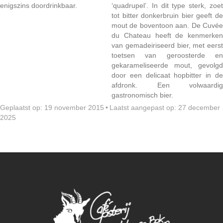
enigszins doordrinkbaar.
‘quadrupel’. In dit type sterk, zoet
tot bitter donkerbruin bier geeft de
mout de boventoon aan. De Cuvée
du Chateau heeft de kenmerken
van gemadeiriseerd bier, met eerst
toetsen van geroosterde en
gekarameliseerde mout, gevolgd
door een delicaat hopbitter in de
afdronk. Een volwaardig
gastronomisch bier.
Geplaatst op: 19 november 2015
•
Laatst aangepast op: 27 december
2025