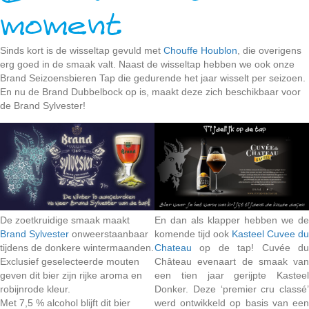
moment
Sinds kort is de wisseltap gevuld met
Chouffe Houblon
, die overigens
erg goed in de smaak valt. Naast de wisseltap hebben we ook onze
Brand Seizoensbieren Tap die gedurende het jaar wisselt per seizoen.
En nu de Brand Dubbelbock op is, maakt deze zich beschikbaar voor
de Brand Sylvester!
De zoetkruidige smaak maakt
En dan als klapper hebben we de
Brand Sylvester
onweerstaanbaar
komende tijd ook
Kasteel Cuvee du
tijdens de donkere wintermaanden.
Chateau
op de tap! Cuvée du
Exclusief geselecteerde mouten
Château evenaart de smaak van
geven dit bier zijn rijke aroma en
een tien jaar gerijpte Kasteel
robijnrode kleur.
Donker. Deze ‘premier cru classé’
Met 7,5 % alcohol blijft dit bier
werd ontwikkeld op basis van een