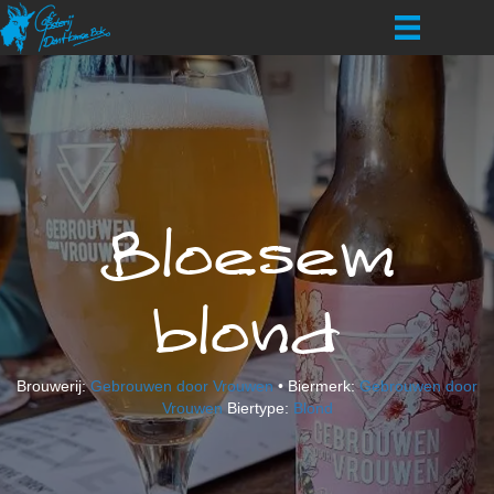
Bloesem
blond
Brouwerij:
Gebrouwen door Vrouwen
• Biermerk:
Gebrouwen door
Vrouwen
Biertype:
Blond