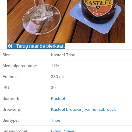
Terug naar de bierkaart
Bier:
Kasteel Tripel
Alcoholpercentage:
11%
Eenheid:
330 ml
IBU:
30
Biermerk:
Kasteel
Brouwerij:
Kasteel Brouwerij Vanhonsebrouck
Biertype:
Tripel
Smaakprofiel:
Blond
,
Stevig