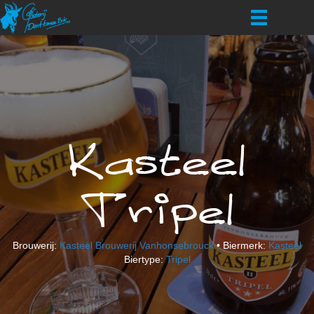
Kasteel
Tripel
Brouwerij:
Kasteel Brouwerij Vanhonsebrouck
• Biermerk:
Kasteel
Biertype:
Tripel