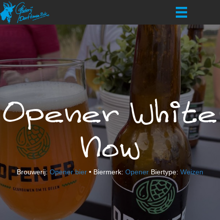
Opener White
Now
Brouwerij:
Opener bier
• Biermerk:
Opener
Biertype:
Weizen