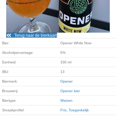
Terug naar de bierkaart
Bier:
Opener White Now
Alcoholpercentage:
5%
Eenheid:
330 ml
IBU:
13
Biermerk:
Opener
Brouwerij:
Opener bier
Biertype:
Weizen
Smaakprofiel:
Fris
,
Toegankelijk