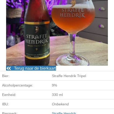
Terug naar de bierkaart
Bier:
Straffe Hendrik Tripel
Alcoholpercentage:
9%
Eenheid:
330 ml
IBU:
Onbekend
Biermerk:
Straffe Hendrik