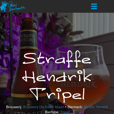
Straffe
Hendrik
Tripel
Brouwerij:
Brouwerij De Halve Maan
• Biermerk:
Straffe Hendrik
Biertype:
Tripel