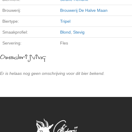
Brouwerij:
Brouwerij De Halve Maan
Biertype:
Tripel
Smaakprofiel:
Blond
,
Stevig
Servering:
Fles
Omschrijving
Er is helaas nog geen omschrijving voor dit bier bekend.