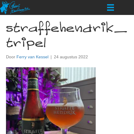
straffehendrik_
tripel
Door
Ferry van Kessel
|
24 augustus 2022