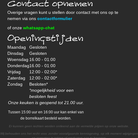
Contact opnemen
Overige vragen kunt u stellen door contact met ons op te
nemen via ons
contactformulier
of onze
whatsapp-chat
Openingstijden
Maandag
Gesloten
Dinsdag
Gesloten
Woensdag
16.00 - 01:00
Donderdag
16.00 - 01:00
Vrijdag
12:00 - 02:00*
Zaterdag
12:00 - 02:00*
Zondag
Besloten*
*mogelijkheid voor een
besloten feest
Onze keuken is geopend tot 21.00 uur.
Tussen 15:00 uur en 16:00 uur kan enkel van
de borrelkaart besteld worden.
Er kunnen geen rechten worden ontleend aan de vermelde prijzen op onze website.
Wij behouden ons het recht voor, zonder voorafgaande kennisgeving, op elk moment wijzigingen
en correcties in prijzen of producten aan te brengen.