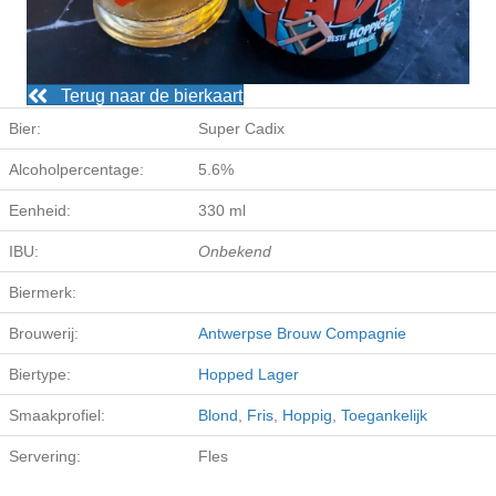
Terug naar de bierkaart
Bier:
Super Cadix
Alcoholpercentage:
5.6%
Eenheid:
330 ml
IBU:
Onbekend
Biermerk:
Brouwerij:
Antwerpse Brouw Compagnie
Biertype:
Hopped Lager
Smaakprofiel:
Blond
,
Fris
,
Hoppig
,
Toegankelijk
Servering:
Fles