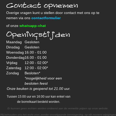
Contact opnemen
Overige vragen kunt u stellen door contact met ons op te
nemen via ons
contactformulier
of onze
whatsapp-chat
Openingstijden
Maandag
Gesloten
Dinsdag
Gesloten
Woensdag
16.00 - 01:00
Donderdag
16.00 - 01:00
Vrijdag
12:00 - 02:00*
Zaterdag
12:00 - 02:00*
Zondag
Besloten*
*mogelijkheid voor een
besloten feest
Onze keuken is geopend tot 21.00 uur.
Tussen 15:00 uur en 16:00 uur kan enkel van
de borrelkaart besteld worden.
Er kunnen geen rechten worden ontleend aan de vermelde prijzen op onze website.
Wij behouden ons het recht voor, zonder voorafgaande kennisgeving, op elk moment wijzigingen