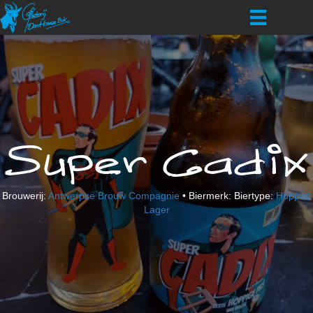
Super Cadix
Brouwerij:
Antwerpse Brouw Compagnie
• Biermerk: Biertype:
Hopped
Lager