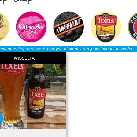
r eventueel op brouwerij, biertype of smaak om jouw favoriet te vinden.
WISSELTAP