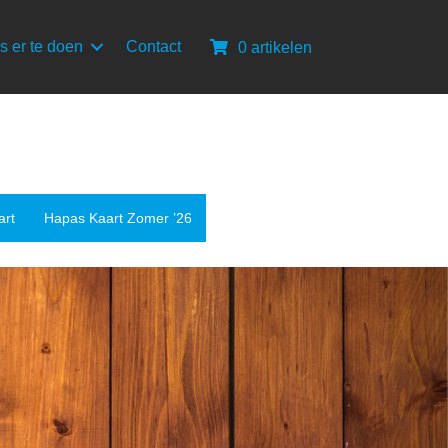
s er te doen
Contact
0 artikelen
art
Hapas Kaart Zomer ’26