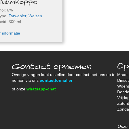
kuumkoppe
hol: 6%
type:
Tarwebier
,
Weizen
eid: 300 ml
 informatie
Contact opnemen
Op
Overige vragen kunt u stellen door contact met ons op te
Maan
nemen via ons
contactformulier
Dinsd
Woen
of onze
whatsapp-chat
Donde
Vrijda
Zater
Zond
Onze 