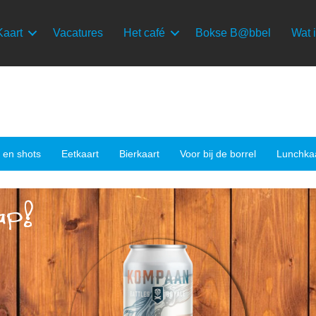
Kaart
Vacatures
Het café
Bokse B@bbel
Wat i
s en shots
Eetkaart
Bierkaart
Voor bij de borrel
Lunchka
ap!