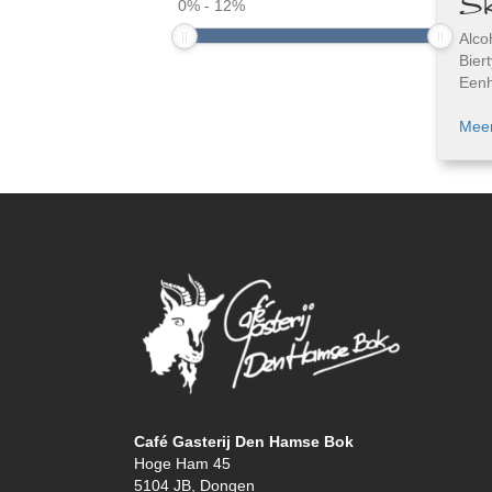
S
0
%
-
12
%
Alco
Bier
Eenh
Meer
Café Gasterij Den Hamse Bok
Hoge Ham 45
5104 JB, Dongen