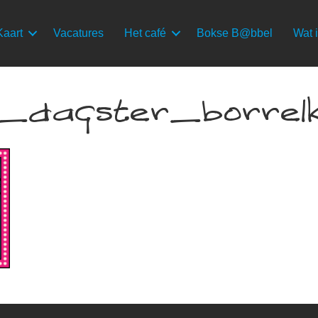
Kaart
Vacatures
Het café
Bokse B@bbel
Wat i
_dagster_borrel