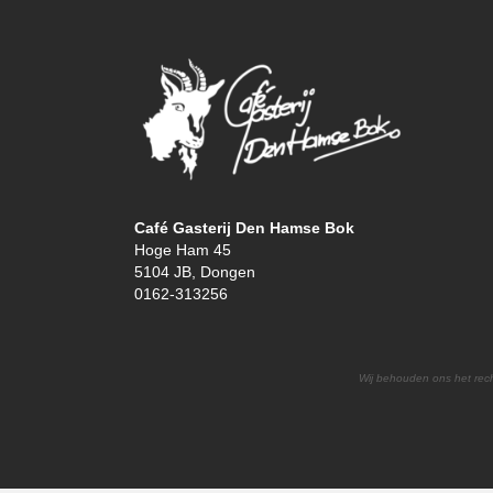
Café Gasterij Den Hamse Bok
Hoge Ham 45
5104 JB, Dongen
0162-313256
Wij behouden ons het rech