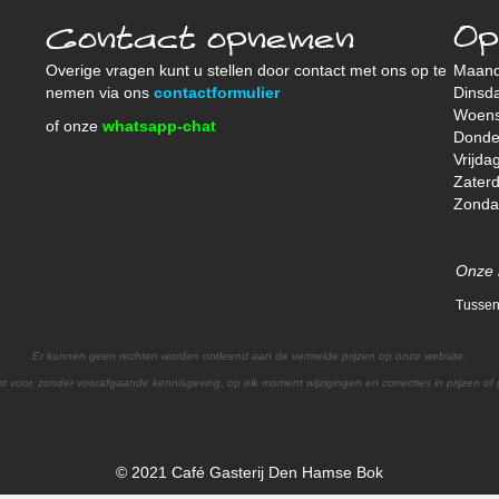
Contact opnemen
Op
Overige vragen kunt u stellen door contact met ons op te
Maan
nemen via ons
contactformulier
Dinsd
Woen
of onze
whatsapp-chat
Donde
Vrijda
Zater
Zond
Onze 
Tussen
Er kunnen geen rechten worden ontleend aan de vermelde prijzen op onze website.
t voor, zonder voorafgaande kennisgeving, op elk moment wijzigingen en correcties in prijzen of
© 2021 Café Gasterij Den Hamse Bok