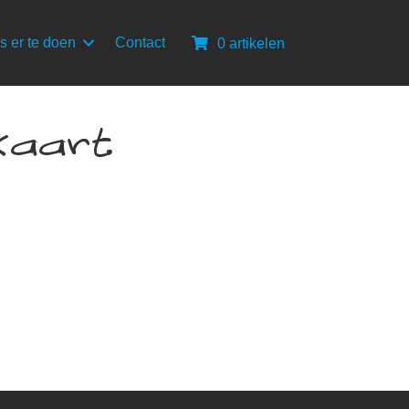
s er te doen
Contact
0 artikelen
kaart