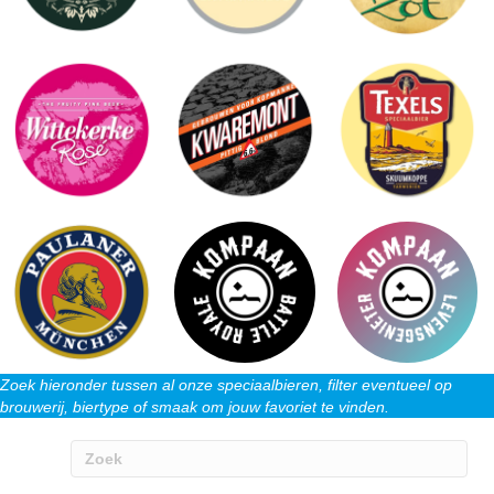
Zoek hieronder tussen al onze speciaalbieren, filter eventueel op
brouwerij, biertype of smaak om jouw favoriet te vinden.