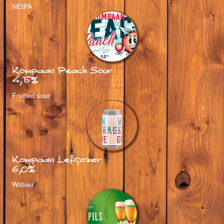
NEIPA
Kompaan Peach Sour
4,5%
Fruited sour
Kompaan Lefgozer
6,0%
Witbier