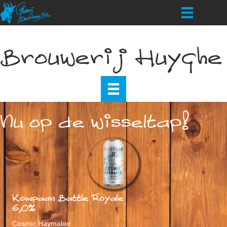
Brouwerij Huyghe
Nu op de wisseltap!
Kompaan Battle Royale
6,0%
Cosmic Haymaker