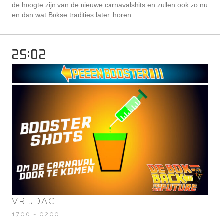
de hoogte zijn van de nieuwe carnavalshits en zullen ook zo nu
en dan wat Bokse tradities laten horen.
25:02
VRIJDAG
1700 - 0200 H