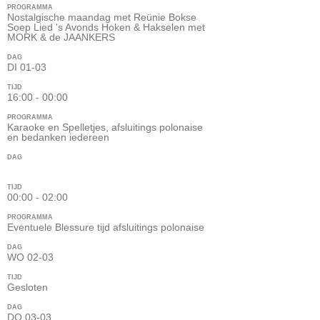
PROGRAMMA
Nostalgische maandag met Reünie Bokse
Soep Lied 's Avonds Hoken & Hakselen met
MORK & de JAANKERS
DAG
DI 01-03
TIJD
16:00 - 00:00
PROGRAMMA
Karaoke en Spelletjes, afsluitings polonaise
en bedanken iedereen
DAG
TIJD
00:00 - 02:00
PROGRAMMA
Eventuele Blessure tijd afsluitings polonaise
DAG
WO 02-03
TIJD
Gesloten
DAG
DO 03-03