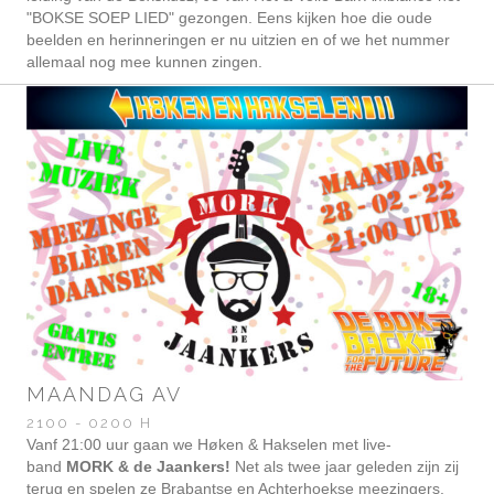
"BOKSE SOEP LIED" gezongen. Eens kijken hoe die oude
beelden en herinneringen er nu uitzien en of we het nummer
allemaal nog mee kunnen zingen.
MAANDAG AV
2100 - 0200 H
Vanf 21:00 uur gaan we H
øken & Hakselen met live-
band
MORK & de Jaankers!
Net als twee jaar geleden zijn zij
terug en spelen ze Brabantse en Achterhoekse meezingers.