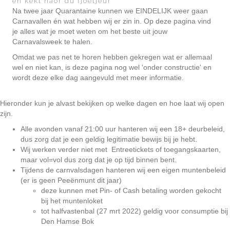
en kèkt naor du fjoetjeur
Na twee jaar Quarantaine kunnen we EINDELIJK weer gaan
Carnavallen én wat hebben wij er zin in. Op deze pagina vind
je alles wat je moet weten om het beste uit jouw
Carnavalsweek te halen.
Omdat we pas net te horen hebben gekregen wat er allemaal
wel en niet kan, is deze pagina nog wel 'onder constructie' en
wordt deze elke dag aangevuld met meer informatie.
Hieronder kun je alvast bekijken op welke dagen en hoe laat wij open
zijn.
Alle avonden vanaf 21:00 uur hanteren wij een 18+ deurbeleid,
dus zorg dat je een geldig legitimatie bewijs bij je hebt.
Wij werken verder niet met Entreetickets of toegangskaarten,
maar vol=vol dus zorg dat je op tijd binnen bent.
Tijdens de carnvalsdagen hanteren wij een eigen muntenbeleid
(er is geen Peeënmunt dit jaar)
deze kunnen met Pin- of Cash betaling worden gekocht
bij het muntenloket
tot halfvastenbal (27 mrt 2022) geldig voor consumptie bij
Den Hamse Bok