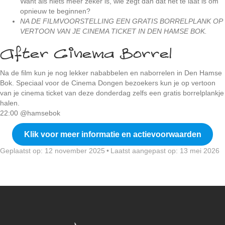
Want als niets meer zeker is, wie zegt dan dat het te laat is om
opnieuw te beginnen?
NA DE FILMVOORSTELLING EEN GRATIS BORRELPLANK OP
VERTOON VAN JE CINEMA TICKET IN DEN HAMSE BOK.
After Cinema Borrel
Na de film kun je nog lekker nababbelen en naborrelen in Den Hamse
Bok. Speciaal voor de Cinema Dongen bezoekers kun je op vertoon
van je cinema ticket van deze donderdag zelfs een gratis borrelplankje
halen.
22:00 @hamsebok
Klik voor meer informatie en actievoorwaarden
Geplaatst op: 12 november 2025
•
Laatst aangepast op: 13 mei 2026