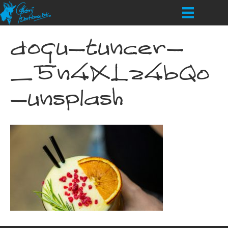
dogu-tuncer-
_5n4XLz4bQo
-unsplash