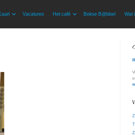
Kaart
Vacatures
Het café
Bokse B@bbel
Wat i
R
V
o
w
Z
T
Z