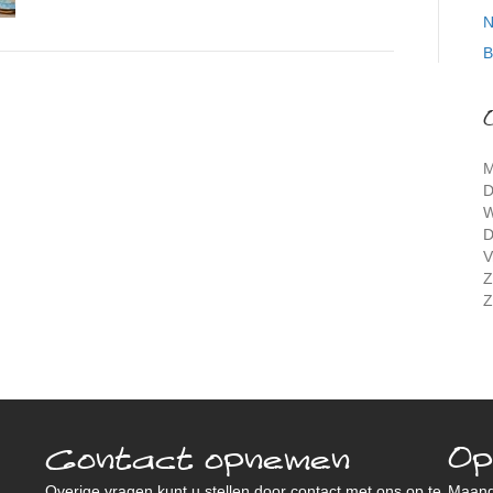
N
B
M
D
W
D
V
Z
Z
Contact opnemen
Op
Overige vragen kunt u stellen door contact met ons op te
Maan