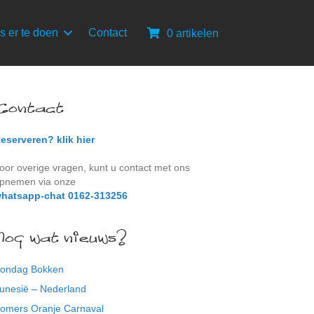
s er te doen
Contact
0 artikelen
Contact
eserveren? klik hier
oor overige vragen, kunt u contact met ons
pnemen via onze
hatsapp-chat 0162-313256
Nog wat nieuws?
ondag Bokken
unesië – Nederland
omers Oranje Carnaval