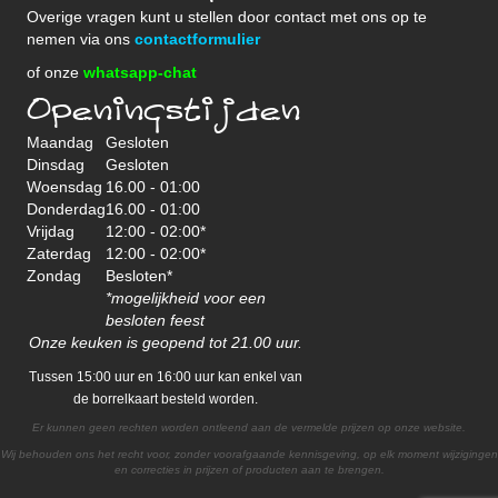
Overige vragen kunt u stellen door contact met ons op te
nemen via ons
contactformulier
of onze
whatsapp-chat
Openingstijden
Maandag
Gesloten
Dinsdag
Gesloten
Woensdag
16.00 - 01:00
Donderdag
16.00 - 01:00
Vrijdag
12:00 - 02:00*
Zaterdag
12:00 - 02:00*
Zondag
Besloten*
*mogelijkheid voor een
besloten feest
Onze keuken is geopend tot 21.00 uur.
Tussen 15:00 uur en 16:00 uur kan enkel van
de borrelkaart besteld worden.
Er kunnen geen rechten worden ontleend aan de vermelde prijzen op onze website.
Wij behouden ons het recht voor, zonder voorafgaande kennisgeving, op elk moment wijzigingen
en correcties in prijzen of producten aan te brengen.