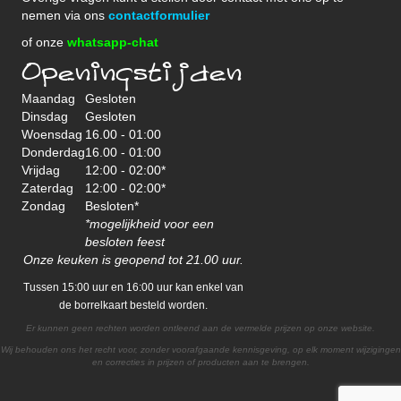
nemen via ons
contactformulier
of onze
whatsapp-chat
Openingstijden
Maandag
Gesloten
Dinsdag
Gesloten
Woensdag
16.00 - 01:00
Donderdag
16.00 - 01:00
Vrijdag
12:00 - 02:00*
Zaterdag
12:00 - 02:00*
Zondag
Besloten*
*mogelijkheid voor een
besloten feest
Onze keuken is geopend tot 21.00 uur.
Tussen 15:00 uur en 16:00 uur kan enkel van
de borrelkaart besteld worden.
Er kunnen geen rechten worden ontleend aan de vermelde prijzen op onze website.
Wij behouden ons het recht voor, zonder voorafgaande kennisgeving, op elk moment wijzigingen
en correcties in prijzen of producten aan te brengen.