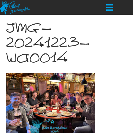
IMG-
20241223-
WA0014