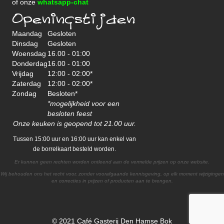
of onze
whatsapp-chat
Openingstijden
Maandag
Gesloten
Dinsdag
Gesloten
Woensdag
16.00 - 01:00
Donderdag
16.00 - 01:00
Vrijdag
12:00 - 02:00*
Zaterdag
12:00 - 02:00*
Zondag
Besloten*
*mogelijkheid voor een
besloten feest
Onze keuken is geopend tot 21.00 uur.
Tussen 15:00 uur en 16:00 uur kan enkel van
de borrelkaart besteld worden.
Er kunnen geen rechten worden ontleend aan de vermelde prijzen op onze website.
Wij behouden ons het recht voor, zonder voorafgaande kennisgeving, op elk moment wijzigingen
en correcties in prijzen of producten aan te brengen.
© 2021 Café Gasterij Den Hamse Bok