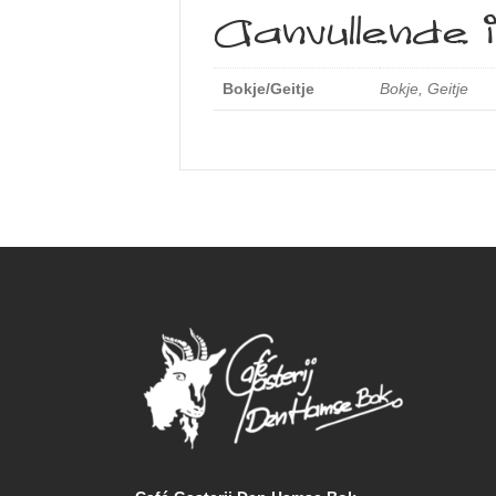
Aanvullende 
Bokje/Geitje
Bokje, Geitje