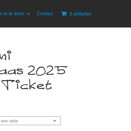
s er te doen
Contact
0 artikelen
ni
laas 2025
 Ticket