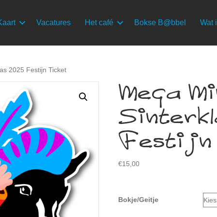
Kaart
Vacatures
Het café
Bokse B@bbel
Wat i
as 2025 Festijn Ticket
Mega Mi
Sinterk
Festijn
€
15,00
Bokje/Geitje