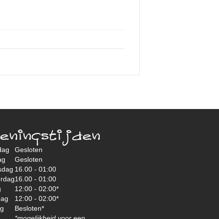
eningstijden
dag
Gesloten
ag
Gesloten
sdag
16.00 - 01:00
rdag
16.00 - 01:00
g
12:00 - 02:00*
dag
12:00 - 02:00*
ag
Besloten*
*mogelijkheid voor een