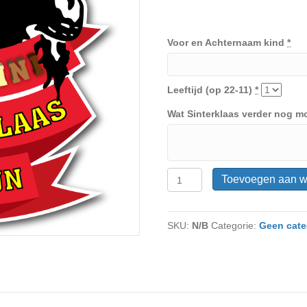
Voor en Achternaam kind
*
Leeftijd (op 22-11)
*
Wat Sinterklaas verder nog mo
Mega
Toevoegen aan 
Mini
Sinterklaas
2025
SKU:
N/B
Categorie:
Geen cate
Festijn
Ticket
aantal