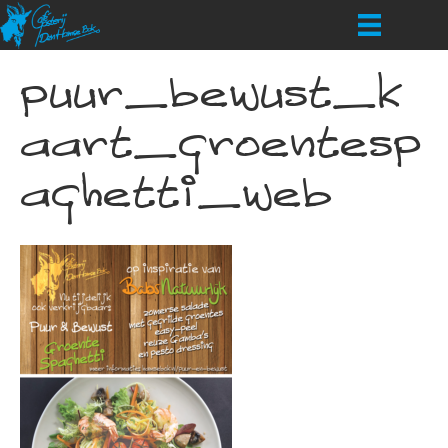
puur_bewust_k
aart_groentesp
aghetti_web