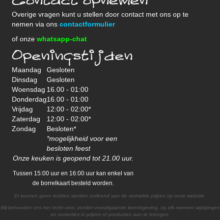
Contact opnemen
Overige vragen kunt u stellen door contact met ons op te
nemen via ons
contactformulier
of onze
whatsapp-chat
Openingstijden
Maandag
Gesloten
Dinsdag
Gesloten
Woensdag
16.00 - 01:00
Donderdag
16.00 - 01:00
Vrijdag
12:00 - 02:00*
Zaterdag
12:00 - 02:00*
Zondag
Besloten*
*mogelijkheid voor een
besloten feest
Onze keuken is geopend tot 21.00 uur.
Tussen 15:00 uur en 16:00 uur kan enkel van
de borrelkaart besteld worden.
Er kunnen geen rechten worden ontleend aan de vermelde prijzen op onze website.
Wij behouden ons het recht voor, zonder voorafgaande kennisgeving, op elk moment wijzigingen
en correcties in prijzen of producten aan te brengen.