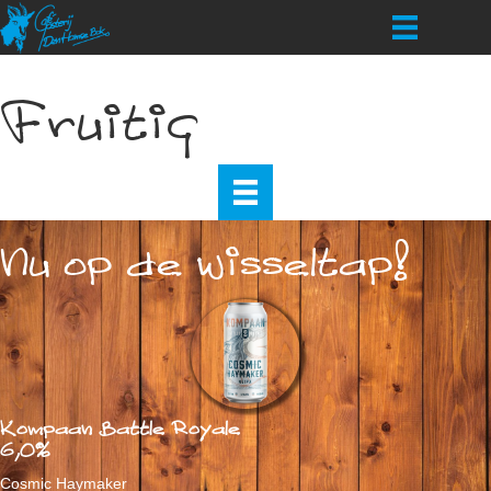
Fruitig
Nu op de wisseltap!
Kompaan Battle Royale
6,0%
Cosmic Haymaker