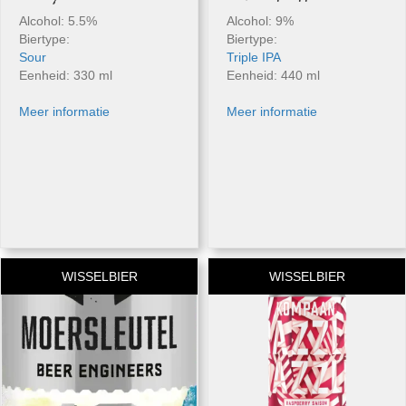
Alcohol: 5.5%
Alcohol: 9%
Biertype:
Biertype:
Sour
Triple IPA
Eenheid: 330 ml
Eenheid: 440 ml
Meer informatie
Meer informatie
WISSELBIER
WISSELBIER