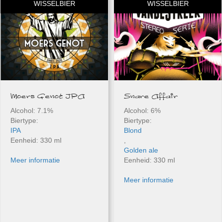
WISSELBIER
WISSELBIER
Moers Genot IPA
Snare Affair
Alcohol: 7.1%
Alcohol: 6%
Biertype:
Biertype:
IPA
Blond
Eenheid: 330 ml
,
Golden ale
Meer informatie
Eenheid: 330 ml
Meer informatie