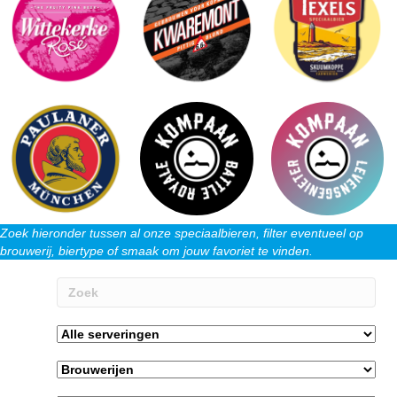
Zoek hieronder tussen al onze speciaalbieren, filter eventueel op
brouwerij, biertype of smaak om jouw favoriet te vinden.