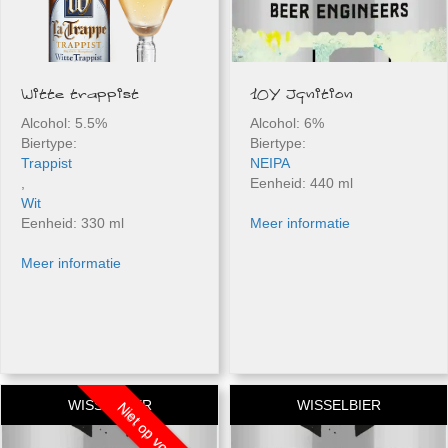
Witte trappist
10Y Ignition
Alcohol: 5.5%
Alcohol: 6%
Biertype:
Biertype:
Trappist
NEIPA
,
Eenheid: 440 ml
Wit
Eenheid: 330 ml
Meer informatie
Meer informatie
WISSELBIER
WISSELBIER
Niet op voorraad