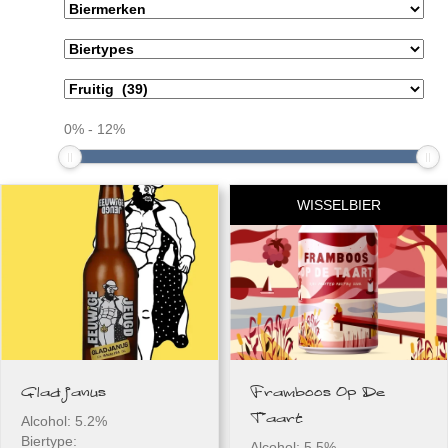
0
%
-
12
%
WISSELBIER
Gladjanus
Framboos Op De
Taart
Alcohol: 5.2%
Biertype:
Alcohol: 5.5%