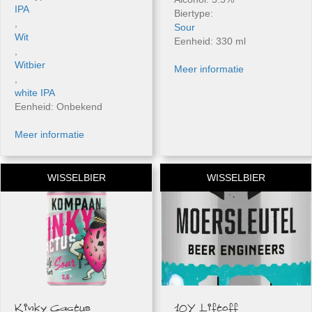
IPA
Biertype:
,
Sour
Wit
Eenheid: 330 ml
,
Witbier
Meer informatie
,
white IPA
Eenheid: Onbekend
Meer informatie
WISSELBIER
WISSELBIER
Kinky Cactus
10Y Liftoff