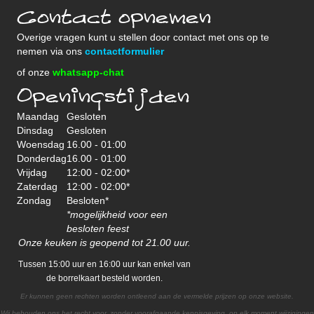
Contact opnemen
Overige vragen kunt u stellen door contact met ons op te
nemen via ons
contactformulier
of onze
whatsapp-chat
Openingstijden
Maandag
Gesloten
Dinsdag
Gesloten
Woensdag
16.00 - 01:00
Donderdag
16.00 - 01:00
Vrijdag
12:00 - 02:00*
Zaterdag
12:00 - 02:00*
Zondag
Besloten*
*mogelijkheid voor een
besloten feest
Onze keuken is geopend tot 21.00 uur.
Tussen 15:00 uur en 16:00 uur kan enkel van
de borrelkaart besteld worden.
Er kunnen geen rechten worden ontleend aan de vermelde prijzen op onze website.
Wij behouden ons het recht voor, zonder voorafgaande kennisgeving, op elk moment wijzigingen