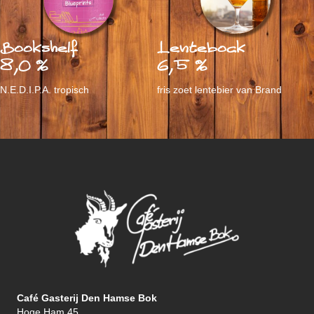
Bookshelf
Lentebock
8,0 %
6,5 %
N.E.D.I.P.A. tropisch
fris zoet lentebier van Brand
Café Gasterij Den Hamse Bok
Hoge Ham 45