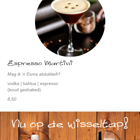
Espresso Martini
Mag ik 'n Esma alstublieft?
vodka | kahlua | espresso
(koud geshaked)
8,50
Nu op de wisseltap!