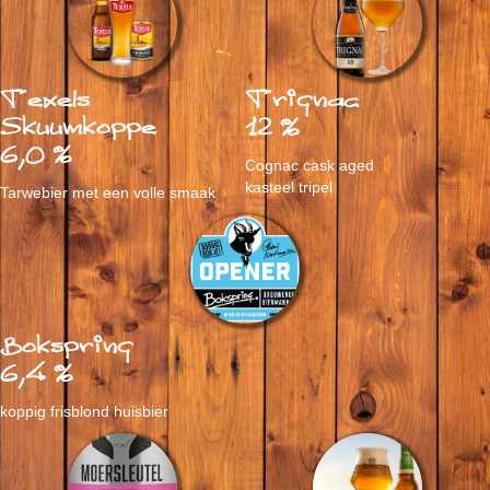
Texels
Trignac
Skuumkoppe
12 %
6,0 %
Cognac cask aged
kasteel tripel
Tarwebier met een volle smaak
Bokspring
6,4 %
koppig frisblond huisbier