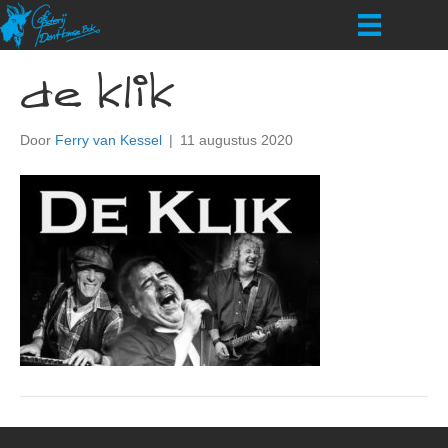
de klik
Door
Ferry van Kessel
|
11 augustus 2020