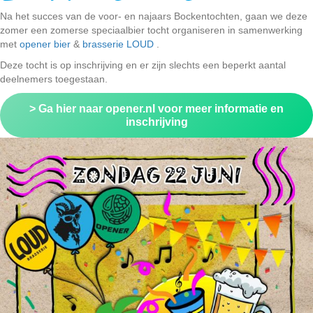
Na het succes van de voor- en najaars Bockentochten, gaan we deze
zomer een zomerse speciaalbier tocht organiseren in samenwerking
met
opener bier
&
brasserie LOUD
.
Deze tocht is op inschrijving en er zijn slechts een beperkt aantal
deelnemers toegestaan.
> Ga hier naar opener.nl voor meer informatie en
inschrijving