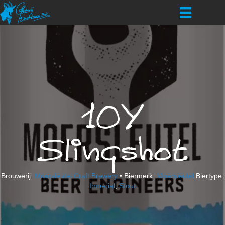
10Y
Slingshot
Brouwerij:
Moersleutel Craft Brewery
• Biermerk:
Moersleutel
Biertype:
Imperial
,
Stout