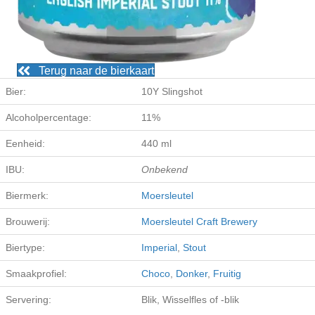
Terug naar de bierkaart
Bier:
10Y Slingshot
Alcoholpercentage:
11%
Eenheid:
440 ml
IBU:
Onbekend
Biermerk:
Moersleutel
Brouwerij:
Moersleutel Craft Brewery
Biertype:
Imperial
,
Stout
Smaakprofiel:
Choco
,
Donker
,
Fruitig
Servering:
Blik, Wisselfles of -blik