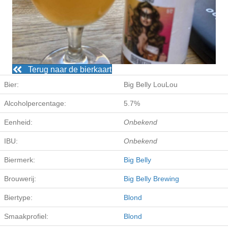
Terug naar de bierkaart
Bier:
Big Belly LouLou
Alcoholpercentage:
5.7%
Eenheid:
Onbekend
IBU:
Onbekend
Biermerk:
Big Belly
Brouwerij:
Big Belly Brewing
Biertype:
Blond
Smaakprofiel:
Blond