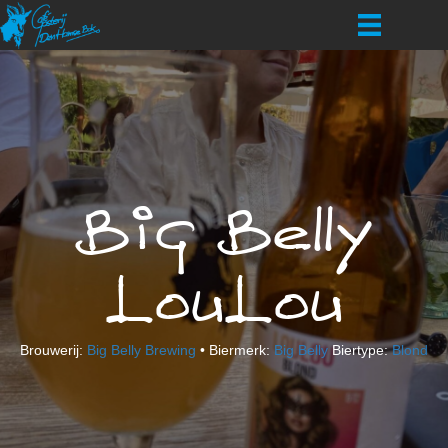
Big Belly
LouLou
Brouwerij:
Big Belly Brewing
• Biermerk:
Big Belly
Biertype:
Blond