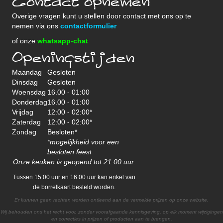
Contact opnemen
Overige vragen kunt u stellen door contact met ons op te
nemen via ons
contactformulier
of onze
whatsapp-chat
Openingstijden
Maandag
Gesloten
Dinsdag
Gesloten
Woensdag
16.00 - 01:00
Donderdag
16.00 - 01:00
Vrijdag
12:00 - 02:00*
Zaterdag
12:00 - 02:00*
Zondag
Besloten*
*mogelijkheid voor een
besloten feest
Onze keuken is geopend tot 21.00 uur.
Tussen 15:00 uur en 16:00 uur kan enkel van
de borrelkaart besteld worden.
Er kunnen geen rechten worden ontleend aan de vermelde prijzen op onze website.
Wij behouden ons het recht voor, zonder voorafgaande kennisgeving, op elk moment wijzigingen
en correcties in prijzen of producten aan te brengen.