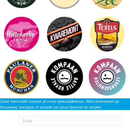
Zoek hieronder tussen al onze speciaalbieren, filter eventueel op
brouwerij, biertype of smaak om jouw favoriet te vinden.