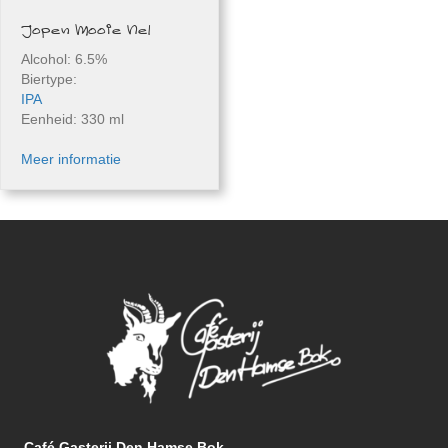
Jopen Mooie Nel
Alcohol: 6.5%
Biertype:
IPA
Eenheid: 330 ml
Meer informatie
Café Gasterij Den Hamse Bok