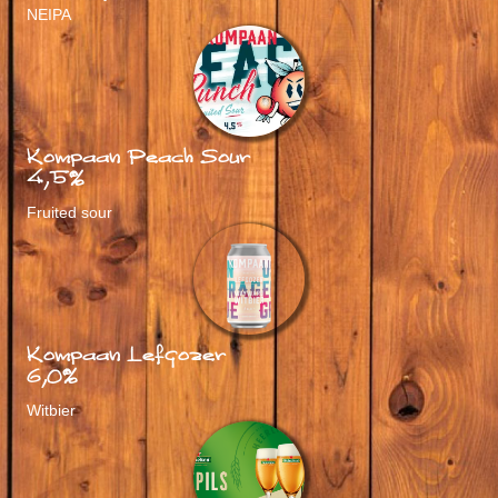
NEIPA
Kompaan Peach Sour
4,5%
Fruited sour
Kompaan Lefgozer
6,0%
Witbier