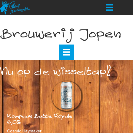
Brouwerij Jopen
Nu op de wisseltap!
Kompaan Battle Royale
6,0%
Cosmic Haymaker