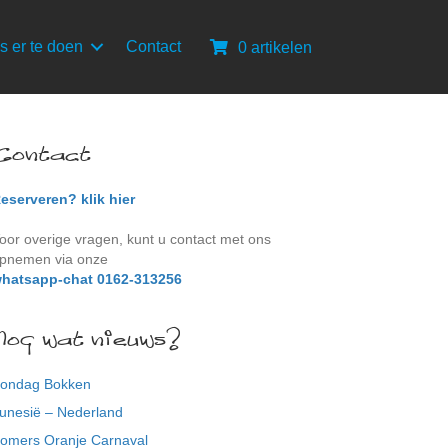
s er te doen
Contact
0 artikelen
Contact
eserveren? klik hier
oor overige vragen, kunt u contact met ons
pnemen via onze
hatsapp-chat 0162-313256
Nog wat nieuws?
ondag Bokken
unesië – Nederland
omers Oranje Carnaval