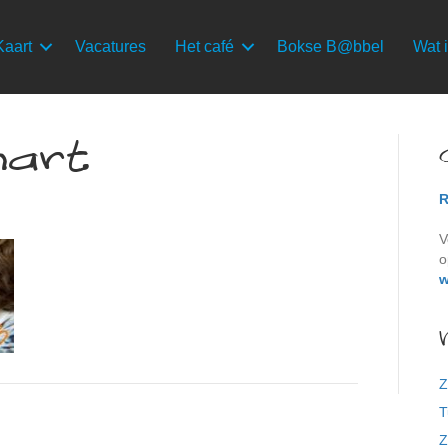
Kaart
Vacatures
Het café
Bokse B@bbel
Wat i
hart
R
V
o
w
Z
T
Z