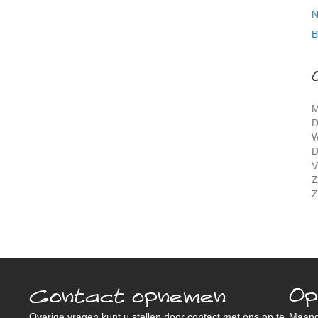
N
B
M
D
W
D
V
Z
Z
Contact opnemen
Op
Overige vragen kunt u stellen door contact met ons op te
Maan