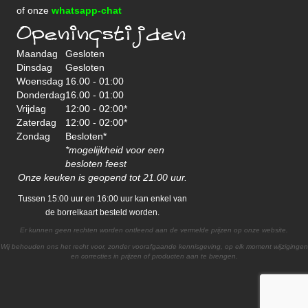
of onze
whatsapp-chat
Openingstijden
Maandag
Gesloten
Dinsdag
Gesloten
Woensdag
16.00 - 01:00
Donderdag
16.00 - 01:00
Vrijdag
12:00 - 02:00*
Zaterdag
12:00 - 02:00*
Zondag
Besloten*
*mogelijkheid voor een
besloten feest
Onze keuken is geopend tot 21.00 uur.
Tussen 15:00 uur en 16:00 uur kan enkel van
de borrelkaart besteld worden.
Er kunnen geen rechten worden ontleend aan de vermelde prijzen op onze website.
Wij behouden ons het recht voor, zonder voorafgaande kennisgeving, op elk moment wijzigingen
en correcties in prijzen of producten aan te brengen.