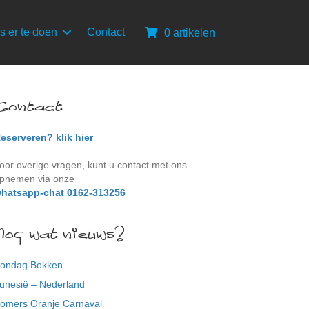
s er te doen
Contact
0 artikelen
Contact
eserveren? klik hier
oor overige vragen, kunt u contact met ons
pnemen via onze
hatsapp-chat 0162-313256
Nog wat nieuws?
ondag Bokken
unesië – Nederland
omers Oranje Carnaval