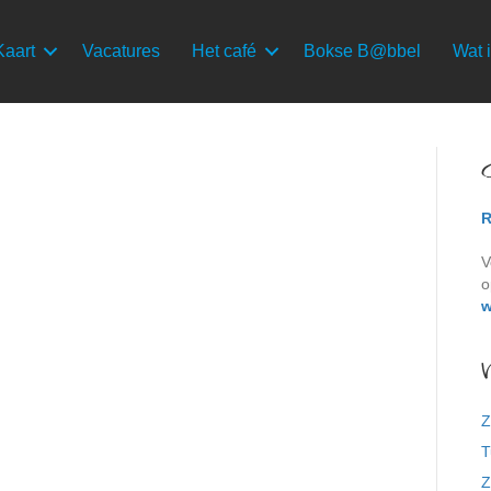
Kaart
Vacatures
Het café
Bokse B@bbel
Wat i
R
V
o
w
Z
T
Z