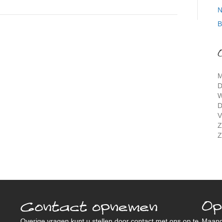
N
B
M
D
W
D
V
Z
Z
Contact opnemen
Op
Overige vragen kunt u stellen door contact met ons op te
Maan