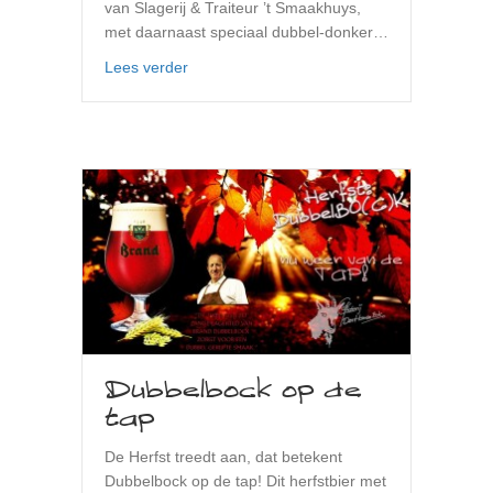
van Slagerij & Traiteur ’t Smaakhuys,
met daarnaast speciaal dubbel-donker…
about Snert en Pompoensoep
Lees verder
Dubbelbock op de
tap
De Herfst treedt aan, dat betekent
Dubbelbock op de tap! Dit herfstbier met